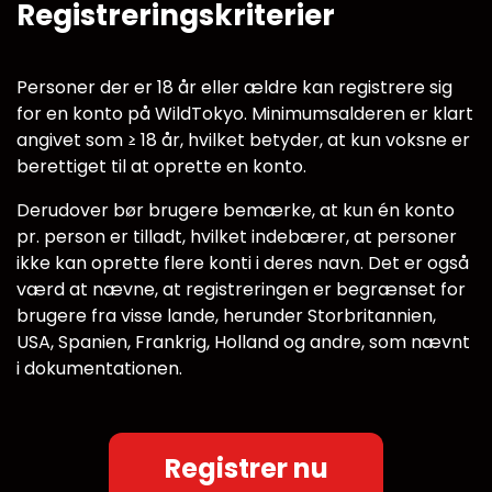
Registreringskriterier
Personer der er 18 år eller ældre kan registrere sig
for en konto på WildTokyo. Minimumsalderen er klart
angivet som ≥ 18 år, hvilket betyder, at kun voksne er
berettiget til at oprette en konto.
Derudover bør brugere bemærke, at kun én konto
pr. person er tilladt, hvilket indebærer, at personer
ikke kan oprette flere konti i deres navn. Det er også
værd at nævne, at registreringen er begrænset for
brugere fra visse lande, herunder Storbritannien,
USA, Spanien, Frankrig, Holland og andre, som nævnt
i dokumentationen.
Registrer nu