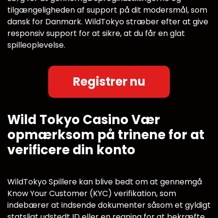
tilgængeligheden af support på dit modersmål, som
dansk for Danmark. WildTokyo stræber efter at give
responsiv support for at sikre, at du får en glat
spilleoplevelse.
Registrer nu
Wild Tokyo Casino Vær
opmærksom på trinene for at
verificere din konto
WildTokyo Spillere kan blive bedt om at gennemgå
Know Your Customer (KYC) verifikation, som
indebærer at indsende dokumenter såsom et gyldigt
statsligt udstedt ID eller en regning for at bekræfte