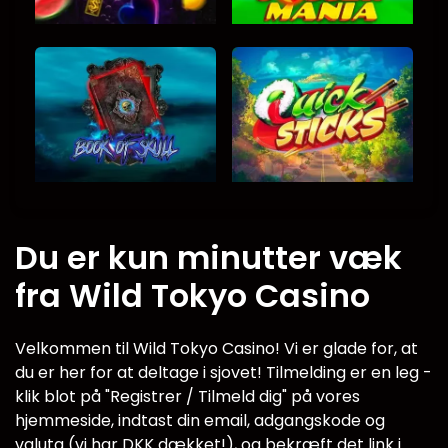
Du er kun minutter væk
fra Wild Tokyo Casino
Velkommen til Wild Tokyo Casino! Vi er glade for, at
du er her for at deltage i sjovet! Tilmelding er en leg -
klik blot på "Registrer / Tilmeld dig" på vores
hjemmeside, indtast din email, adgangskode og
valuta (vi har DKK dækket!), og bekræft det link i