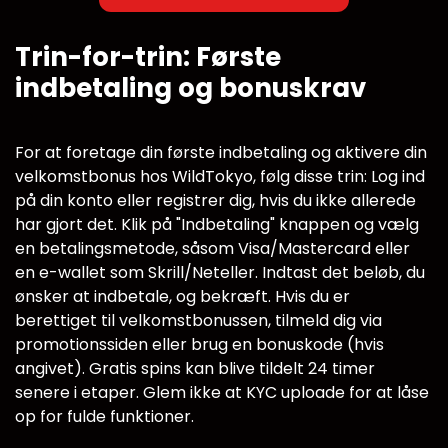
Trin-for-trin: Første
indbetaling og bonuskrav
For at foretage din første indbetaling og aktivere din
velkomstbonus hos WildTokyo, følg disse trin: Log ind
på din konto eller registrer dig, hvis du ikke allerede
har gjort det. Klik på "Indbetaling" knappen og vælg
en betalingsmetode, såsom Visa/Mastercard eller
en e-wallet som Skrill/Neteller. Indtast det beløb, du
ønsker at indbetale, og bekræft. Hvis du er
berettiget til velkomstbonussen, tilmeld dig via
promotionssiden eller brug en bonuskode (hvis
angivet). Gratis spins kan blive tildelt 24 timer
senere i etaper. Glem ikke at KYC uploade for at låse
op for fulde funktioner.