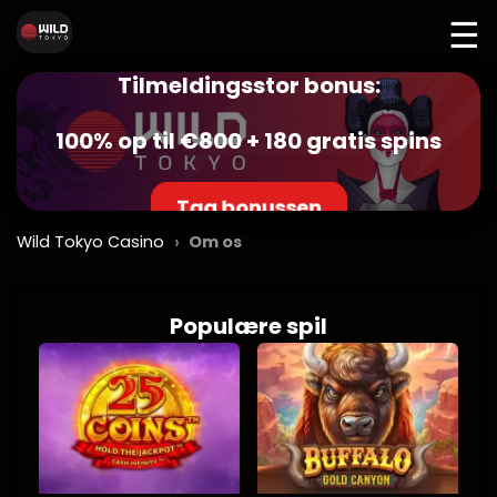
☰
Tilmeldingsstor bonus:
100% op til €800 + 180 gratis spins
Tag bonussen
›
Wild Tokyo Casino
Om os
Populære spil