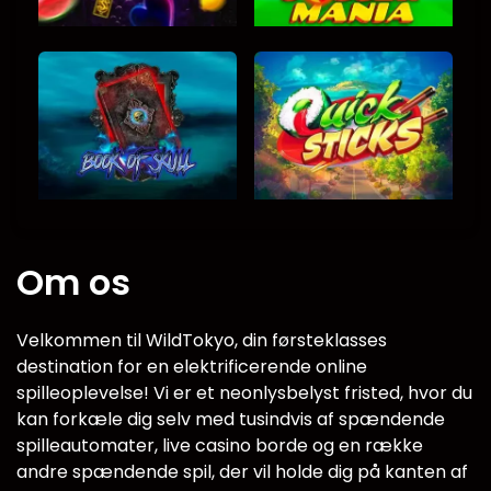
Om os
Velkommen til WildTokyo, din førsteklasses
destination for en elektrificerende online
spilleoplevelse! Vi er et neonlysbelyst fristed, hvor du
kan forkæle dig selv med tusindvis af spændende
spilleautomater, live casino borde og en række
andre spændende spil, der vil holde dig på kanten af