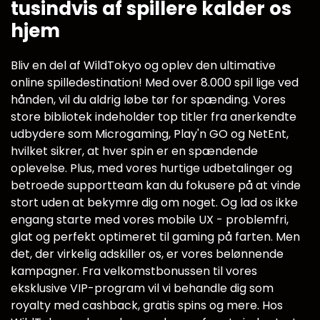
tusindvis af spillere kalder os
hjem
Bliv en del af WildTokyo og oplev den ultimative
online spilledestination! Med over 8.000 spil lige ved
hånden, vil du aldrig løbe tør for spænding. Vores
store bibliotek indeholder top titler fra anerkendte
udbydere som Microgaming, Play'n GO og NetEnt,
hvilket sikrer, at hver spin er en spændende
oplevelse. Plus, med vores hurtige udbetalinger og
betroede supportteam kan du fokusere på at vinde
stort uden at bekymre dig om noget. Og lad os ikke
engang starte med vores mobile UX - problemfri,
glat og perfekt optimeret til gaming på farten. Men
det, der virkelig adskiller os, er vores belønnende
kampagner. Fra velkomstbonussen til vores
eksklusive VIP-program vil vi behandle dig som
royalty med cashback, gratis spins og mere. Hos