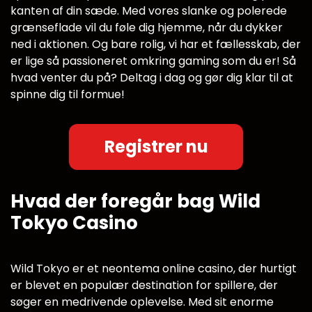
kanten af din sæde. Med vores slanke og polerede
grænseflade vil du føle dig hjemme, når du dykker
ned i aktionen. Og bare rolig, vi har et fællesskab, der
er lige så passioneret omkring gaming som du er! Så
hvad venter du på? Deltag i dag og gør dig klar til at
spinne dig til formue!
Registrer nu
Hvad der foregår bag Wild
Tokyo Casino
Wild Tokyo er et neontema online casino, der hurtigt
er blevet en populær destination for spillere, der
søger en medrivende oplevelse. Med sit enorme