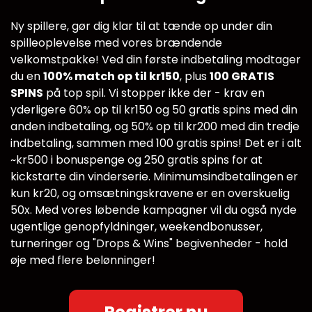
Ny spillere, gør dig klar til at tænde op under din
spilleoplevelse med vores brændende
velkomstpakke! Ved din første indbetaling modtager
du en
100% match op til kr150
, plus
100 GRATIS
SPINS
på top spil. Vi stopper ikke der - krav en
yderligere 60% op til kr150 og 50 gratis spins med din
anden indbetaling, og 50% op til kr200 med din tredje
indbetaling, sammen med 100 gratis spins! Det er i alt
~kr500 i bonuspenge og 250 gratis spins for at
kickstarte din vinderserie. Minimumsindbetalingen er
kun kr20, og omsætningskravene er en overskuelig
50x. Med vores løbende kampagner vil du også nyde
ugentlige genopfyldninger, weekendbonusser,
turneringer og "Drops & Wins" begivenheder - hold
øje med flere belønninger!