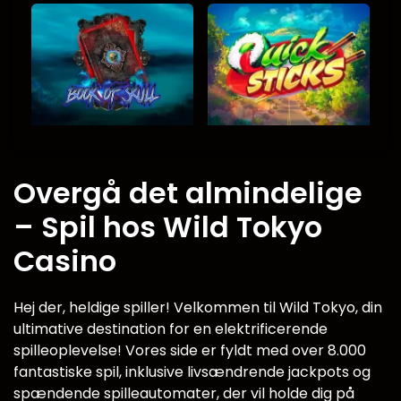
Overgå det almindelige
– Spil hos Wild Tokyo
Casino
Hej der, heldige spiller! Velkommen til Wild Tokyo, din
ultimative destination for en elektrificerende
spilleoplevelse! Vores side er fyldt med over 8.000
fantastiske spil, inklusive livsændrende jackpots og
spændende spilleautomater, der vil holde dig på