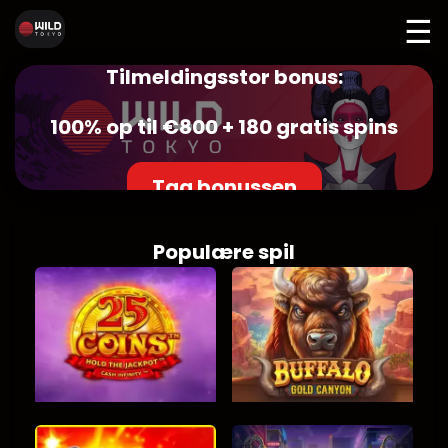
☰
Tilmeldingsstor bonus:
100% op til €800 + 180 gratis spins
Tag bonussen
Populære spil