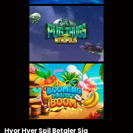
Hvor Hver Spil Betaler Sig