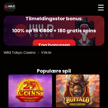
☰
Tilmeldingsstor bonus:
100% op til €800 + 180 gratis spins
Tag bonussen
›
Wild Tokyo Casino
Vilkår
Populære spil