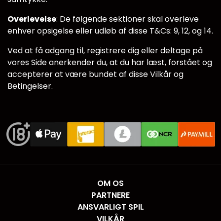
Overlevelse
: De følgende sektioner skal overleve
enhver opsigelse eller udløb af disse T&Cs: 9, 12, og 14.
Ved at få adgang til, registrere dig eller deltage på
vores Side anerkender du, at du har læst, forstået og
accepterer at være bundet af disse Vilkår og
Betingelser.
OM OS
PARTNERE
ANSVARLIGT SPIL
VILKÅR